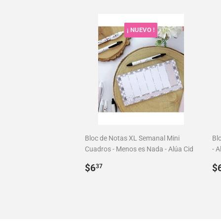
habitual
h
¡ NUEVO !
Bloc de Notas XL Semanal Mini
Bl
Cuadros - Menos es Nada - Alúa Cid
- A
Precio
$6.37
P
$6
$
37
habitual
h