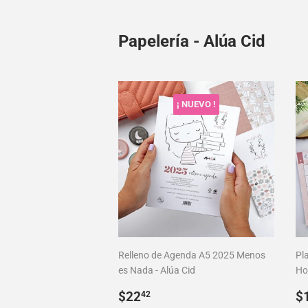
Papelería - Alúa Cid
¡ NUEVO !
Relleno de Agenda A5 2025 Menos
Pl
es Nada - Alúa Cid
Hor
Precio
$22.42
P
$22
$
42