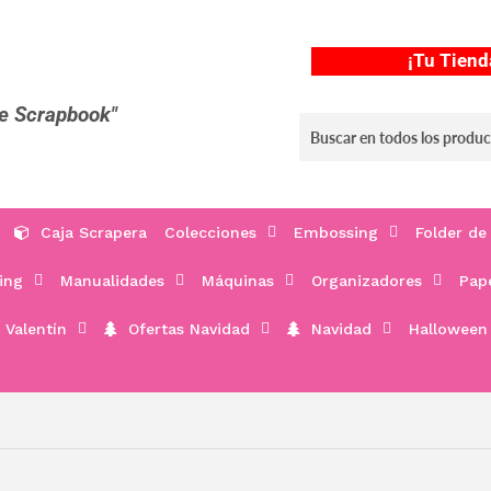
¡Tu Tiend
de Scrapbook"
Caja Scrapera
Colecciones
Embossing
Folder de
ing
Manualidades
Máquinas
Organizadores
Pap
 Valentín
Ofertas Navidad
Navidad
Halloween