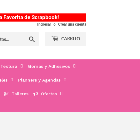
a Favorita de Scrapbook!
Ingresar
o
Crear una cuenta
Buscar
CARRITO
 Textura
Gomas y Adhesivos
eles
Planners y Agendas
Talleres
Ofertas