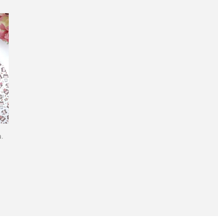
habitual
a.