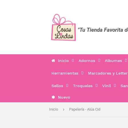
"Tu Tienda Favorita 
Inicio
Adornos
Albumes
Herramientas
Marcadores y Letter
Sellos
Troqueles
Vinil
San
Nuevo
›
Inicio
Papelería - Alúa Cid