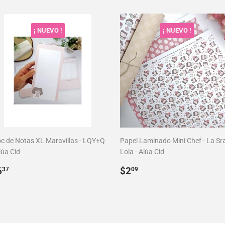
abitual
habitual
¡ NUEVO !
¡ NUEVO !
oc de Notas XL Maravillas - LQY+Q
Papel Laminado Mini Chef - La Sr
lúa Cid
Lola - Alúa Cid
recio
$6.37
Precio
$2.09
6
$2
37
09
abitual
habitual