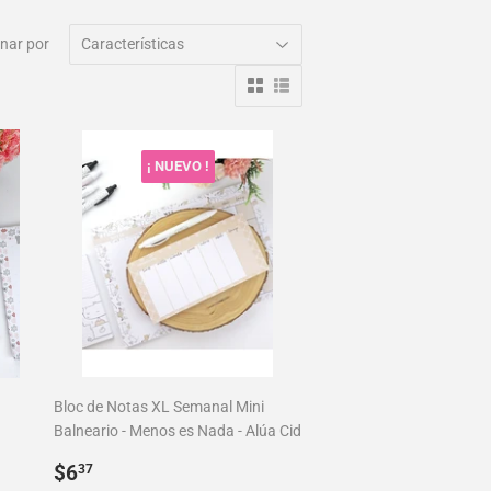
nar por
¡ NUEVO !
Bloc de Notas XL Semanal Mini
Balneario - Menos es Nada - Alúa Cid
Precio
$6.37
$6
37