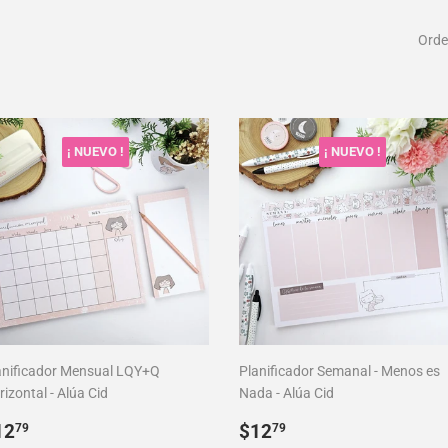
Orde
¡ NUEVO !
¡ NUEVO !
anificador Mensual LQY+Q
Planificador Semanal - Menos es
izontal - Alúa Cid
Nada - Alúa Cid
recio
$12.79
Precio
$12.79
12
$12
79
79