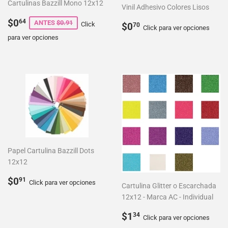
Cartulinas Bazzill Mono 12x12
Vinil Adhesivo Colores Lisos
Precio
$0.64
$0
64
Precio
$0.70
ANTES
$0.91
Click
$0
70
Click para ver opciones
de
habitual
para ver opciones
venta
Papel Cartulina Bazzill Dots
12x12
Precio
$0.91
$0
91
Click para ver opciones
Cartulina Glitter o Escarchada
habitual
12x12 - Marca AC - Individual
Precio
$1.34
$1
34
Click para ver opciones
habitual