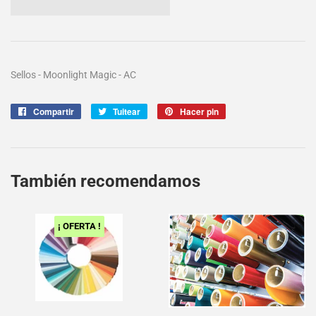
Sellos - Moonlight Magic - AC
Compartir
Compartir
Tuitear
Tuitear
Hacer pin
Pinear
en
en
en
Facebook
Twitter
Pinterest
También recomendamos
¡ OFERTA !