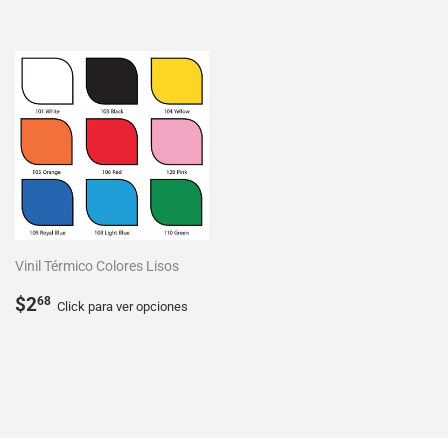
Vinil Térmico Colores Lisos
Precio
$2.68
$2
68
Click para ver opciones
habitual