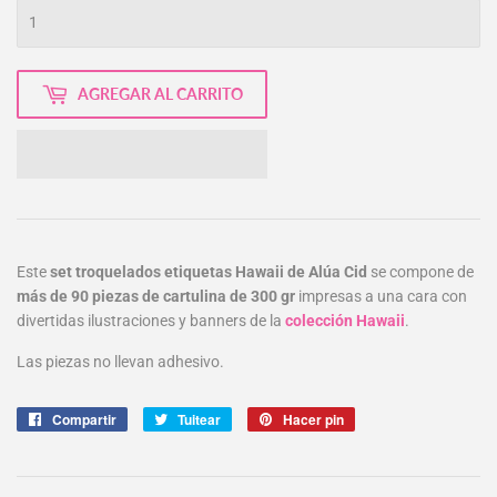
AGREGAR AL CARRITO
Este
set troquelados etiquetas Hawaii de Alúa Cid
se compone de
más de 90 piezas de cartulina de 300 gr
impresas a una cara con
divertidas ilustraciones y banners de la
colección Hawaii
.
Las piezas no llevan adhesivo.
Compartir
Compartir
Tuitear
Tuitear
Hacer pin
Pinear
en
en
en
Facebook
Twitter
Pinterest