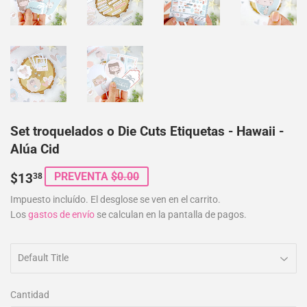
Set troquelados o Die Cuts Etiquetas - Hawaii -
Alúa Cid
$13.38
PREVENTA
$0.00
$13
38
Impuesto incluído. El desglose se ven en el carrito.
Los
gastos de envío
se calculan en la pantalla de pagos.
Cantidad