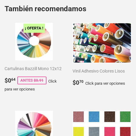
También recomendamos
¡ OFERTA !
Cartulinas Bazzill Mono 12x12
Vinil Adhesivo Colores Lisos
Precio
$0.64
$0
64
Precio
$0.70
ANTES
$0.91
Click
$0
70
Click para ver opciones
de
habitual
para ver opciones
venta