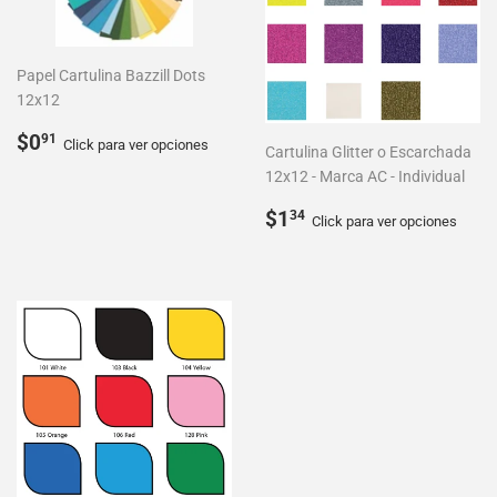
Papel Cartulina Bazzill Dots
12x12
Precio
$0.91
$0
91
Click para ver opciones
Cartulina Glitter o Escarchada
habitual
12x12 - Marca AC - Individual
Precio
$1.34
$1
34
Click para ver opciones
habitual