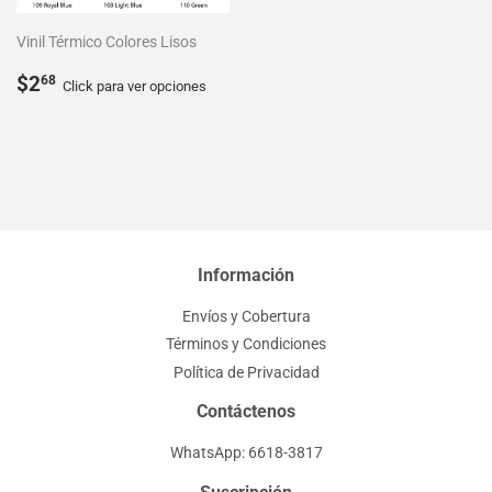
Vinil Térmico Colores Lisos
Precio
$2.68
$2
68
Click para ver opciones
habitual
Información
Envíos y Cobertura
Términos y Condiciones
Política de Privacidad
Contáctenos
WhatsApp: 6618-3817